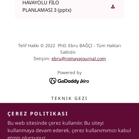
HAVAYOLU FİLO
PLANLAMASI 3
(pptx)
Telif Hakkı © 2022 PhD. Ebru BAĞÇI - Tüm Hakları
Saklıdır.
İletişim:
ebru@romayajournal.com
Powered by
TEKNIK GEZI
ÇEREZ POLITIKASI
Bu web sitesinde çerez kullanılır. Bu siteyi
kullanmaya devam ederek, çerez kullanımımızı kabul
etmiş olursunuz.